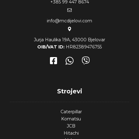
+385 99 447 8674
info@mcdijelovi.com
Jurja Haulika 19A, 43000 Bjelovar
OIB/VAT ID:
HR82389476755
Strojevi
Caterpillar
Komatsu
JCB
Hitachi