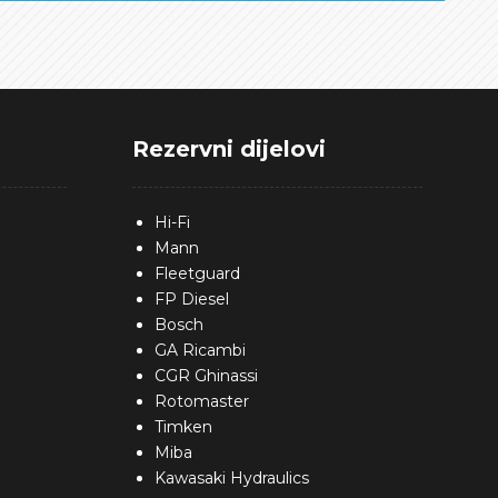
Rezervni dijelovi
Hi-Fi
Mann
Fleetguard
FP Diesel
Bosch
GA Ricambi
CGR Ghinassi
Rotomaster
Timken
Miba
Kawasaki Hydraulics