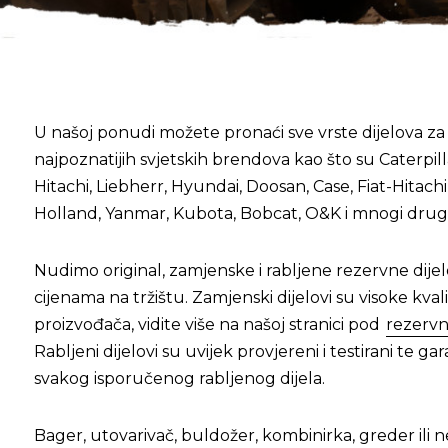
U našoj ponudi možete pronaći sve vrste dijelova za
najpoznatijih svjetskih brendova kao što su
Caterpill
Hitachi
,
Liebherr
,
Hyundai
,
Doosan
,
Case
, Fiat-Hitachi
Holland
,
Yanmar
,
Kubota
,
Bobcat
,
O&K
i mnogi drugi
Nudimo original, zamjenske i rabljene rezervne dijel
cijenama na tržištu. Zamjenski dijelovi su visoke kval
proizvođača, vidite više na našoj stranici pod
rezervni
Rabljeni dijelovi su uvijek provjereni i testirani te g
svakog isporučenog rabljenog dijela.
Bager, utovarivač, buldožer, kombinirka, greder ili n