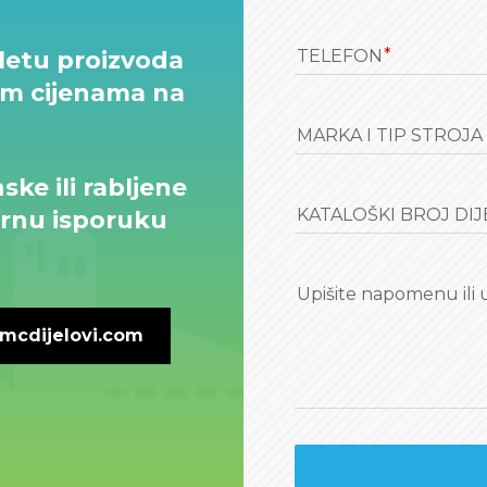
aletu proizvoda
TELEFON
jim cijenama na
MARKA I TIP STROJA
ske ili rabljene
KATALOŠKI BROJ DIJEL
gurnu isporuku
Upišite napomenu ili 
mcdijelovi.com