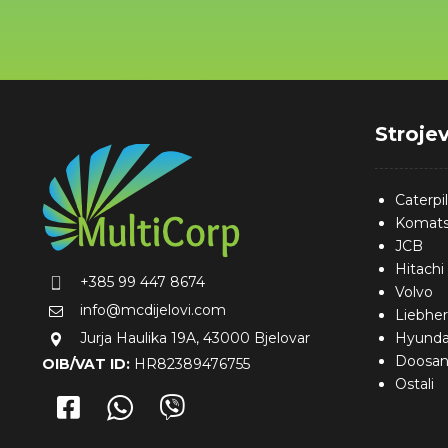
Strojev
Caterpil
Komat
JCB
Hitachi
+385 99 447 8674
Volvo
info@mcdijelovi.com
Liebher
Jurja Haulika 19A, 43000 Bjelovar
Hyunda
Doosa
OIB/VAT ID:
HR82389476755
Ostali