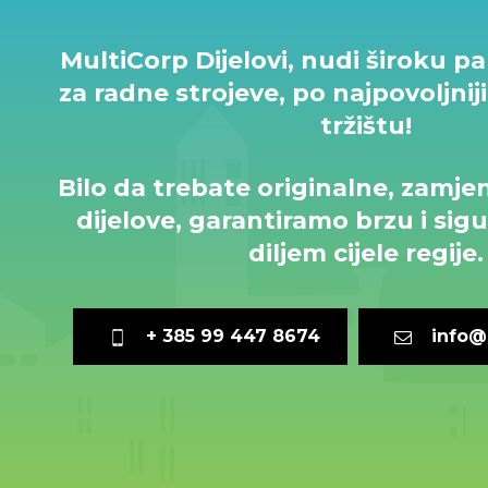
MultiCorp Dijelovi, nudi široku p
za radne strojeve, po najpovoljni
tržištu!
​Bilo da trebate originalne, zamjen
dijelove, garantiramo brzu i si
diljem cijele regije.
+ 385 99 447 8674
info@