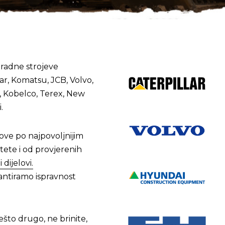
 radne strojeve
ar
,
Komatsu
,
JCB
,
Volvo
,
,
Kobelco
,
Terex
,
New
.
ove po najpovoljnijim
itete i od provjerenih
 dijelovi
.
arantiramo ispravnost
ešto drugo, ne brinite,