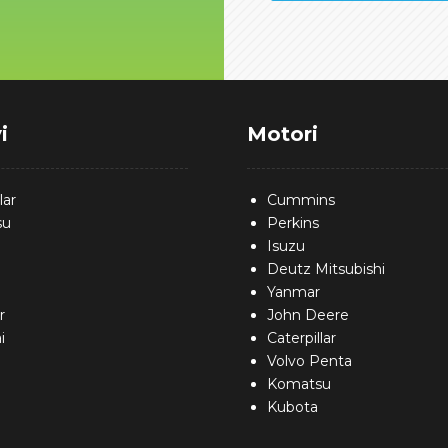
i
Motori
lar
Cummins
su
Perkins
Isuzu
Deutz Mitsubishi
Yanmar
r
John Deere
i
Caterpillar
n
Volvo Penta
Komatsu
Kubota