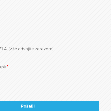
A: (više odvojite zarezom)
upit
Pošalji